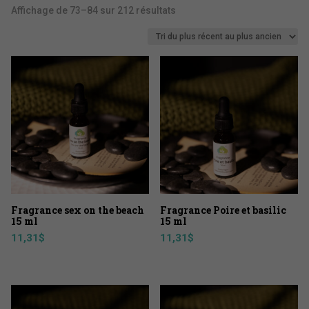
Trié
Affichage de 73–84 sur 212 résultats
du
plus
récent
au
plus
ancien
Fragrance sex on the beach
Fragrance Poire et basilic
15 ml
15 ml
11,31
$
11,31
$