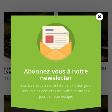
Fragrance Fruit du dragon
Fragrance Fleur d’hibiscus
Abonnez-vous à notre
15 ml
15 ml
newsletter
11,31
$
11,31
$
Inscrivez-vous à notre liste de diffusion pour
recevoir les dernières nouvelles et mises à
jour de notre équipe.