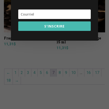
S'INSCRIRE
Fragrance Espresso 15 ml
Fragrance Citron et sauge
15 ml
11,31
$
11,31
$
←
1
2
3
4
5
6
7
8
9
10
…
16
17
18
→