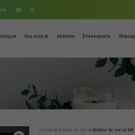
com
outique
Qui suis-je
Astuces
Événements
Témoig
Accueil
⇒
Brûleur de cire
⇒ Brûleur de cire et HE 