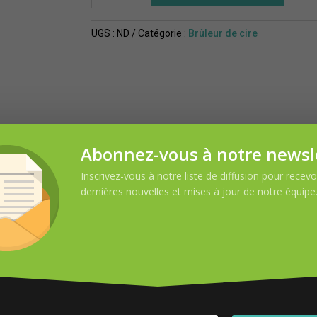
Brûleur
de
UGS :
ND
Catégorie :
Brûleur de cire
cire
et
HE
forêt
régulier
 pourriez-être intéress
Abonnez-vous à notre newsl
Inscrivez-vous à notre liste de diffusion pour recevoi
dernières nouvelles et mises à jour de notre équipe
DEMANDE D’INFORMATION
Nom