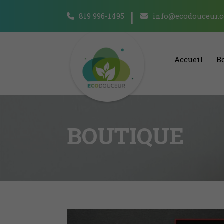
819 996-1495
info@ecodouceur.
Accueil
B
BOUTIQUE