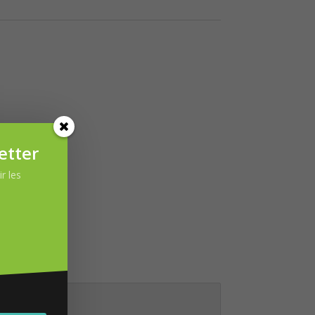
é par
etter
r les
.