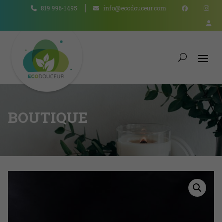
819 996-1495
info@ecodouceur.com
BOUTIQUE