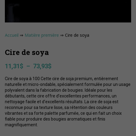
Accueil
⇒
Matière première
⇒ Cire de soya
Cire de soya
Plage
11,31
$
–
73,93
$
de
Cire de soya à 100 Cette cire de soja premium, entièrement
prix :
naturelle et micro-ondable, spécialement formulée pour un usage
11,31$
polyvalent dans la fabrication de bougies. Idéale pour les
à
débutants, cette cire offre d’excellentes performances, un
73,93$
nettoyage facile et d’excellents résultats. La cire de soja est
reconnue pour sa texture lisse, sa rétention des couleurs
vibrantes et sa forte palette parfumée, ce qui en fait un choix
fiable pour produire des bougies aromatiques et finis
magnifiquement.