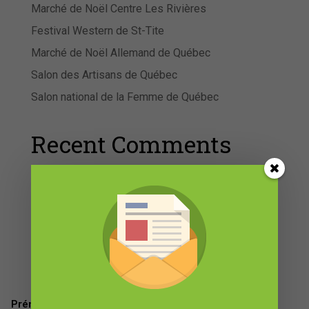
Marché de Noël Centre Les Rivières
Festival Western de St-Tite
Marché de Noël Allemand de Québec
Salon des Artisans de Québec
Salon national de la Femme de Québec
Recent Comments
Aucun commentaire à afficher.
DEMANDE D’INFORMATION
Prénom