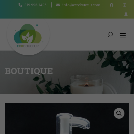
819 996-1495
info@ecodouceur.com
BOUTIQUE