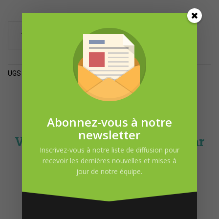
quantité
Ajouter au panier
de
Lotion
pour
le
UGS :
ND
Catégorie :
Produits pour le corps
corps
Pêche
orchidée
Abonnez-vous à notre
(3
newsletter
formats)
Vous pourriez-être intéressé par
Inscrivez-vous à notre liste de diffusion pour
recevoir les dernières nouvelles et mises à
jour de notre équipe.
DEMANDE D’INFORMATION