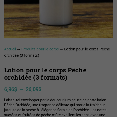
Accueil
⇒
Produits pour le corps
⇒ Lotion pour le corps Pêche
orchidée (3 formats)
Lotion pour le corps Pêche
orchidée (3 formats)
Plage
6,96
$
–
26,09
$
de
Laisse-toi envelopper par la douceur lumineuse de notre lotion
prix :
Pêche Orchidée, une fragrance délicate qui marie la fraîcheur
6,96$
juteuse de la pêche à l’élégance florale de l’orchidée. Les notes
à
sucrées et fruitées de pêche mûre éveillent les sens avec une