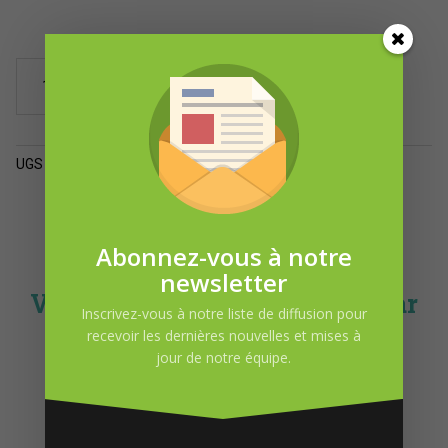
quantité
Ajouter au panier
de
Gel
douche
Clémentine
UGS :
ND
Catégorie :
Produits pour le corps
(3
formats)
Abonnez-vous à notre
newsletter
Vous pourriez-être intéressé par
Inscrivez-vous à notre liste de diffusion pour
recevoir les dernières nouvelles et mises à
jour de notre équipe.
DEMANDE D’INFORMATION