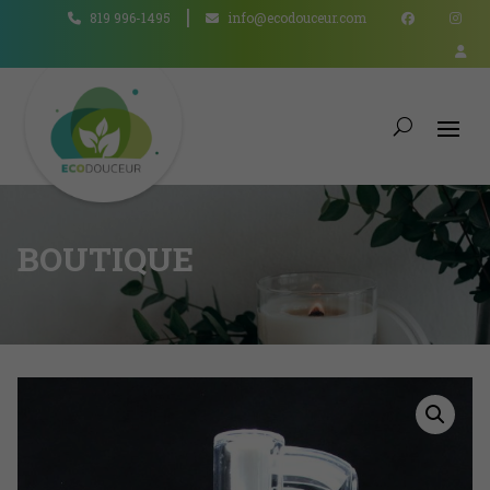
819 996-1495
info@ecodouceur.com
BOUTIQUE