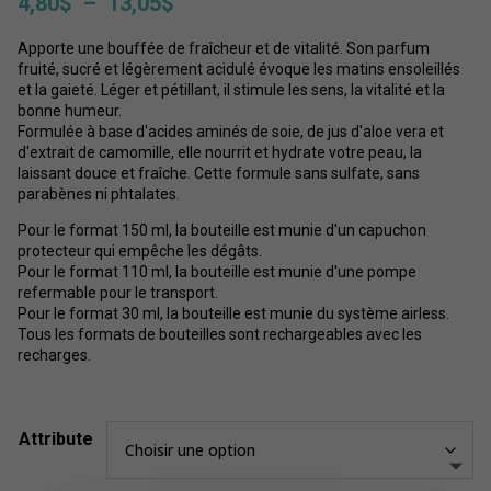
Plage
4,80
$
–
13,05
$
de
Apporte une bouffée de fraîcheur et de vitalité. Son parfum
prix :
fruité, sucré et légèrement acidulé évoque les matins ensoleillés
4,80$
et la gaieté. Léger et pétillant, il stimule les sens, la vitalité et la
à
bonne humeur.
13,05$
Formulée à base d'acides aminés de soie, de jus d'aloe vera et
d'extrait de camomille, elle nourrit et hydrate votre peau, la
laissant douce et fraîche. Cette formule sans sulfate, sans
parabènes ni phtalates.
Pour le format 150 ml, la bouteille est munie d'un capuchon
protecteur qui empêche les dégâts.
Pour le format 110 ml, la bouteille est munie d'une pompe
refermable pour le transport.
Pour le format 30 ml, la bouteille est munie du système airless.
Tous les formats de bouteilles sont rechargeables avec les
recharges.
Attribute