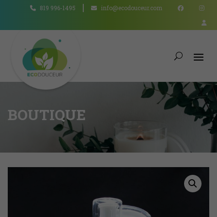
819 996-1495
info@ecodouceur.com
BOUTIQUE