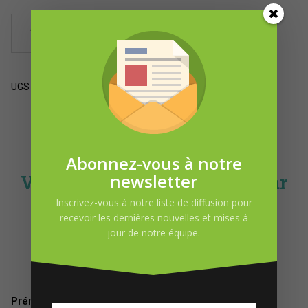
quantité
Ajouter au panier
de
Gel
douche
Chêne
UGS :
ND
Catégorie :
Produits pour le corps
et
sauge
(2
formats)
Abonnez-vous à notre
newsletter
Vous pourriez-être intéressé par
Inscrivez-vous à notre liste de diffusion pour
recevoir les dernières nouvelles et mises à
jour de notre équipe.
DEMANDE D’INFORMATION
Prénom