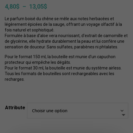
Plage
4,80
$
–
13,05
$
de
Le parfum boisé du chêne se mêle aux notes herbacées et
prix :
légèrement épicées de la sauge, offrant un voyage olfactif à la
4,80$
fois naturel et sophistiqué.
à
Formulée à base d'aloe vera nourrissant, d'extrait de camomille et
13,05$
de glycérine, elle hydrate durablement la peau et lui confère une
sensation de douceur. Sans sulfates, parabènes ni phtalates.
Pour le format 150 ml, la bouteille est munie d'un capuchon
protecteur qui empêche les dégâts.
Pour le format 30 ml, la bouteille est munie du système airless.
Tous les formats de bouteilles sont rechargeables avec les
recharges.
Attribute