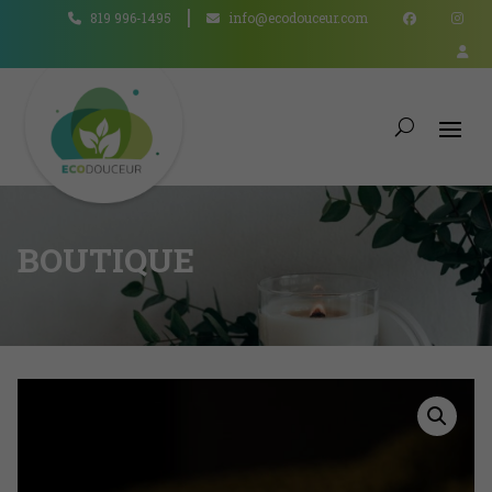
819 996-1495
info@ecodouceur.com
BOUTIQUE