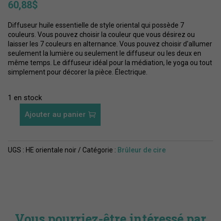
60,88
$
Diffuseur huile essentielle de style oriental qui possède 7
couleurs. Vous pouvez choisir la couleur que vous désirez ou
laisser les 7 couleurs en alternance. Vous pouvez choisir d'allumer
seulement la lumière ou seulement le diffuseur ou les deux en
même temps. Le diffuseur idéal pour la médiation, le yoga ou tout
simplement pour décorer la pièce. Électrique.
1 en stock
Ajouter au panier
quantité
de
Diffuseur
UGS :
HE orientale noir
Catégorie :
Brûleur de cire
HE
style
orientale
Vous pourriez-être intéressé par