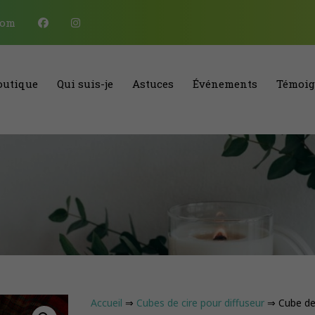
com
outique
Qui suis-je
Astuces
Événements
Témoig
Accueil
⇒
Cubes de cire pour diffuseur
⇒ Cube de 