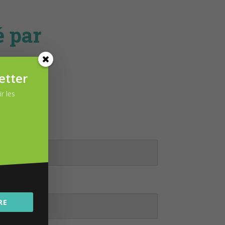
é par
etter
r les
.
RE