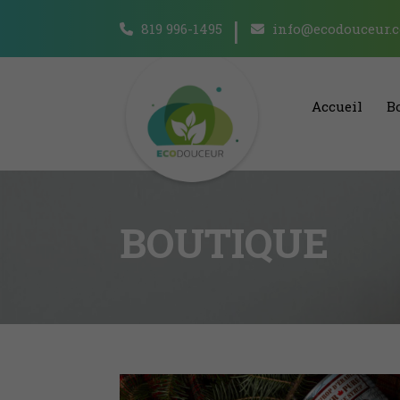
819 996-1495
info@ecodouceur.
Accueil
B
BOUTIQUE