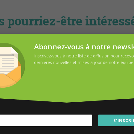
74
g
 pourriez-être intéress
Abonnez-vous à notre newsl
Inscrivez-vous à notre liste de diffusion pour recevoi
DEMANDE D’INFORMATION
dernières nouvelles et mises à jour de notre équipe
Nom
Téléphone
S'INSCRI
email