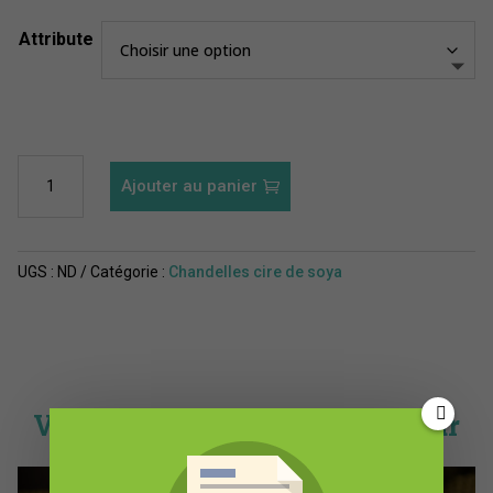
Attribute
quantité
Ajouter au panier
de
Chandelle
Sex
on
UGS :
ND
Catégorie :
Chandelles cire de soya
the
beach
Vous pourriez-être intéressé par