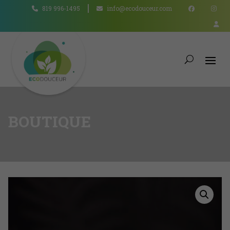
819 996-1495
info@ecodouceur.com
BOUTIQUE