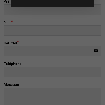
Prénom
Nom
Courriel
email
Téléphone
Message