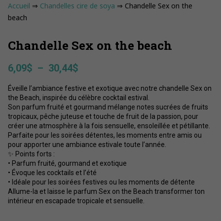
Accueil
⇒
Chandelles cire de soya
⇒ Chandelle Sex on the
beach
Chandelle Sex on the beach
Plage
6,09
$
–
30,44
$
de
Éveille l’ambiance festive et exotique avec notre chandelle Sex on
prix :
the Beach, inspirée du célèbre cocktail estival.
6,09$
Son parfum fruité et gourmand mélange notes sucrées de fruits
à
tropicaux, pêche juteuse et touche de fruit de la passion, pour
30,44$
créer une atmosphère à la fois sensuelle, ensoleillée et pétillante.
Parfaite pour les soirées détentes, les moments entre amis ou
pour apporter une ambiance estivale toute l’année.
✨ Points forts :
• Parfum fruité, gourmand et exotique
• Évoque les cocktails et l’été
• Idéale pour les soirées festives ou les moments de détente
Allume-la et laisse le parfum Sex on the Beach transformer ton
intérieur en escapade tropicale et sensuelle.