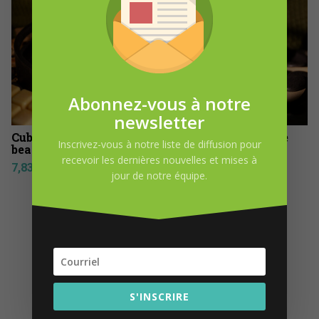
Abonnez-vous à notre
newsletter
Cube de cire Sex on the
Fragrance sex on the
Inscrivez-vous à notre liste de diffusion pour
beach- 74 g
beach 15 ml
recevoir les dernières nouvelles et mises à
7,83
$
11,31
$
jour de notre équipe.
DEMANDE D’INFORMATION
S'INSCRIRE