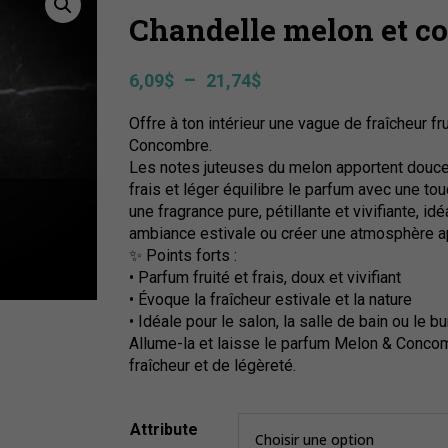
Chandelle melon et c
Plage
–
6,09
$
21,74
$
de
Offre à ton intérieur une vague de fraîcheur f
prix :
Concombre.
6,09$
Les notes juteuses du melon apportent douce
à
frais et léger équilibre le parfum avec une tou
21,74$
une fragrance pure, pétillante et vivifiante, i
ambiance estivale ou créer une atmosphère ap
✨ Points forts :
• Parfum fruité et frais, doux et vivifiant
• Évoque la fraîcheur estivale et la nature
• Idéale pour le salon, la salle de bain ou le b
Allume-la et laisse le parfum Melon & Concom
fraîcheur et de légèreté.
Attribute