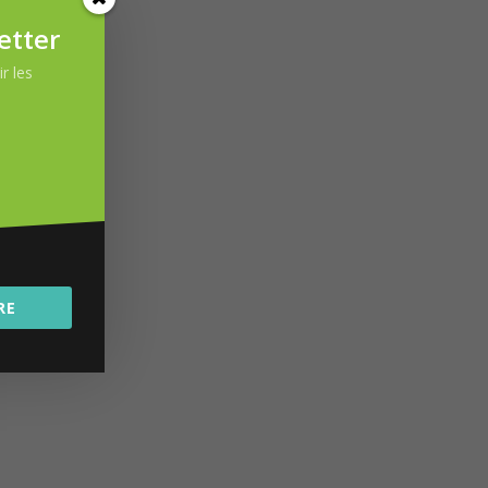
etter
r les
.
RE