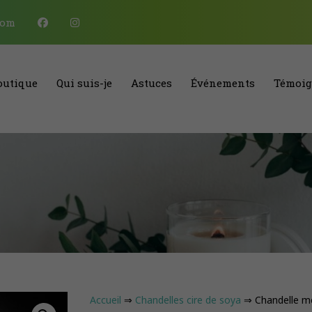
com
outique
Qui suis-je
Astuces
Événements
Témoig
Accueil
⇒
Chandelles cire de soya
⇒ Chandelle m