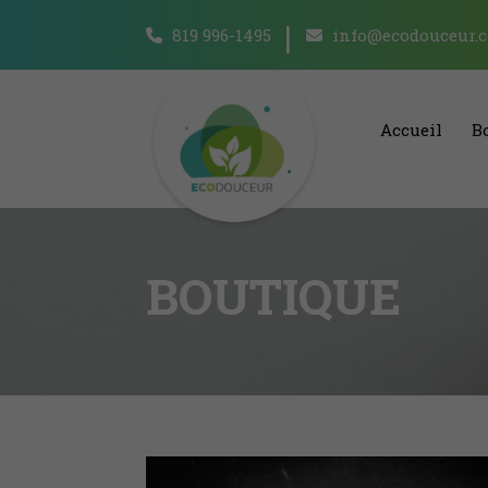
819 996-1495
info@ecodouceur.
Accueil
B
BOUTIQUE