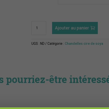
quantité
Ajouter au panier
de
Chandelle
melon
UGS :
ND
Catégorie :
Chandelles cire de soya
et
concombre
 pourriez-être intéress