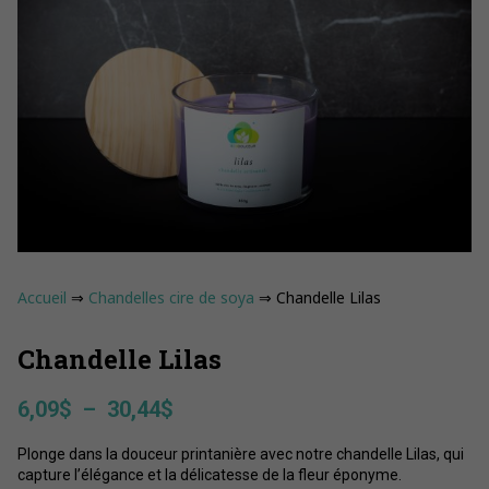
Accueil
⇒
Chandelles cire de soya
⇒ Chandelle Lilas
Chandelle Lilas
Plage
6,09
$
–
30,44
$
de
Plonge dans la douceur printanière avec notre chandelle Lilas, qui
prix :
capture l’élégance et la délicatesse de la fleur éponyme.
6,09$