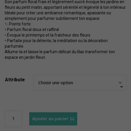
Son parfum floral frais et légèrement sucré évoque les jardins en
à
fleurs au petit matin, apportant sérénité et légèreté à ton intérieur.
30,44$
Idéale pour créer une ambiance romantique, apaisante ou
simplement pour parfumer subtilement ton espace.
✨ Points forts :
• Parfum floral doux et raffiné
• Évoque le printemps et la fraîcheur des fleurs
• Parfaite pour la détente, la méditation ou la décoration
parfumée
Allume-la et laisse le parfum délicat du lilas transformer ton
espace en jardin fleuri.
Attribute
quantité
Ajouter au panier
de
Chandelle