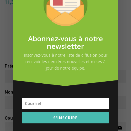
11,31
$
7,83
$
Abonnez-vous à notre
newsletter
DEMANDE D’INFORMATION
Inscrivez-vous à notre liste de diffusion pour
recevoir les dernières nouvelles et mises à
Prénom
jour de notre équipe.
Nom
S'INSCRIRE
Courriel
email