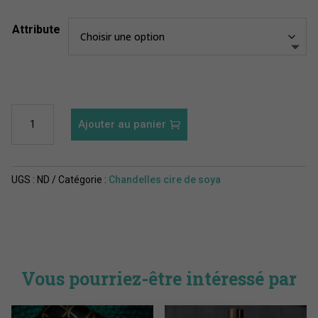
Attribute
quantité
Ajouter au panier
de
Chandelle
au
Sapin
UGS :
ND
Catégorie :
Chandelles cire de soya
Baumier
Vous pourriez-être intéressé par