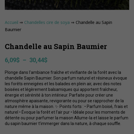
Accueil
⇒
Chandelles cire de soya
⇒ Chandelle au Sapin
Baumier
Chandelle au Sapin Baumier
Plage
6,09
$
–
30,44
$
de
Plonge dans l’ambiance fraîche et vivifiante de la forêt avec la
prix :
chandelle Sapin Baumier. Son parfum naturel et résineux évoque
6,09$
les forêts enneigées et les balades en plein air, avec des notes
à
boisées et légèrement balsamiques qui apportent fraîcheur,
30,44$
énergie et sérénité à ton intérieur. Parfaite pour créer une
atmosphère apaisante, revigorante ou pour se rapprocher de la
nature même à la maison. ✨ Points forts : • Parfum boisé, frais et
naturel • Évoque la forêt et l’air pur • Idéale pour les moments de
détente ou pour parfumer la maison Allume-la et laisse le parfum
du sapin baumier t’immerger dans la nature, à chaque souffle.