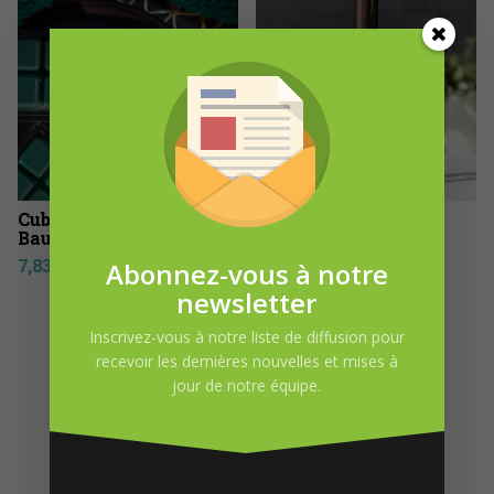
Cube de cire au sapin
Bruine d’ambiance
Baumier 74 g
Sapin Baumier
Plage
Abonnez-vous à notre
7,83
$
2,17
$
–
26,08
$
de
newsletter
prix :
2,17$
Inscrivez-vous à notre liste de diffusion pour
à
recevoir les dernières nouvelles et mises à
26,08$
jour de notre équipe.
DEMANDE D’INFORMATION