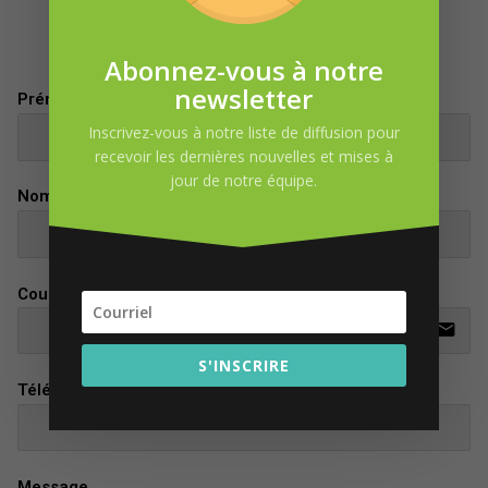
DEMANDE D’INFORMATION
Abonnez-vous à notre
newsletter
Prénom
Inscrivez-vous à notre liste de diffusion pour
recevoir les dernières nouvelles et mises à
jour de notre équipe.
Nom
Courriel
email
S'INSCRIRE
Téléphone
Message