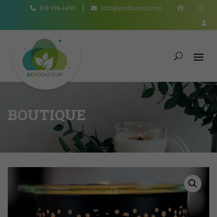
819 996-1495
info@ecodouceur.com
BOUTIQUE