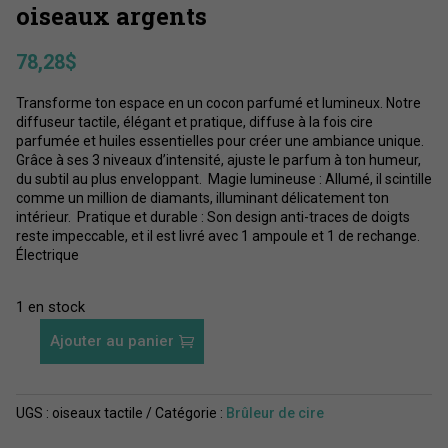
oiseaux argents
78,28
$
Transforme ton espace en un cocon parfumé et lumineux. Notre
diffuseur tactile, élégant et pratique, diffuse à la fois cire
parfumée et huiles essentielles pour créer une ambiance unique.
Grâce à ses 3 niveaux d’intensité, ajuste le parfum à ton humeur,
du subtil au plus enveloppant. Magie lumineuse : Allumé, il scintille
comme un million de diamants, illuminant délicatement ton
intérieur. Pratique et durable : Son design anti-traces de doigts
reste impeccable, et il est livré avec 1 ampoule et 1 de rechange.
Électrique
1 en stock
Ajouter au panier
quantité
de
Bruleur
UGS :
oiseaux tactile
Catégorie :
Brûleur de cire
de