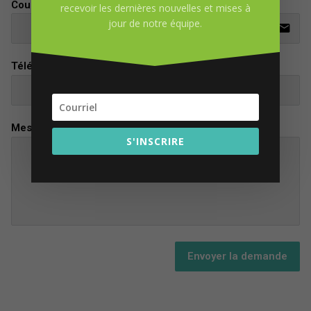
Courriel
recevoir les dernières nouvelles et mises à
jour de notre équipe.
email
Téléphone
Message
S'INSCRIRE
Envoyer la demande