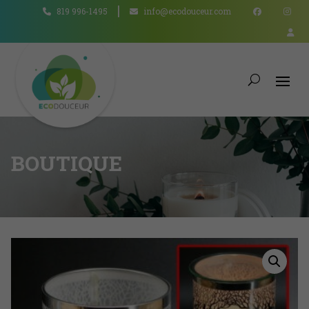
819 996-1495
info@ecodouceur.com
BOUTIQUE