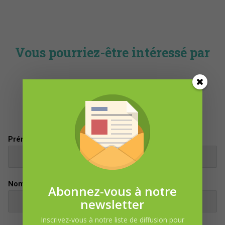
cire
et
HE
tactile
oiseaux
Vous pourriez-être intéressé par
argents
DEMANDE D’INFORMATION
Prénom
Nom
Abonnez-vous à notre
newsletter
Inscrivez-vous à notre liste de diffusion pour