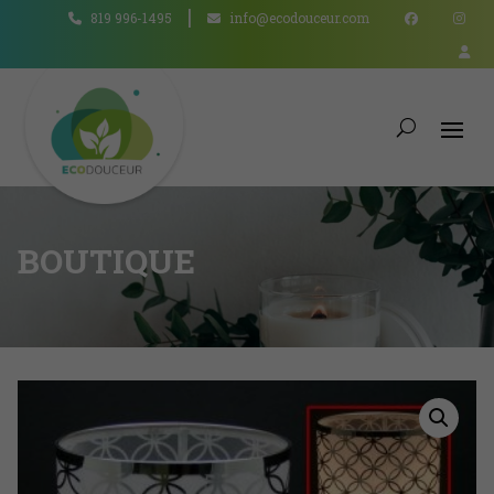
819 996-1495
info@ecodouceur.com
BOUTIQUE