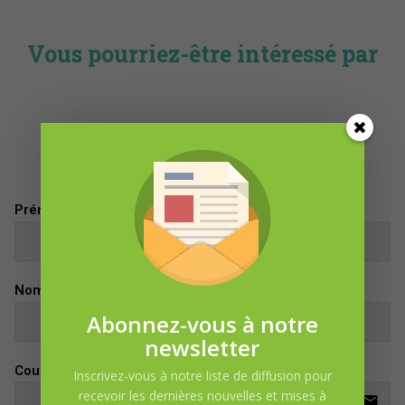
Vous pourriez-être intéressé par
DEMANDE D’INFORMATION
Prénom
Nom
Abonnez-vous à notre
newsletter
Courriel
Inscrivez-vous à notre liste de diffusion pour
recevoir les dernières nouvelles et mises à
email