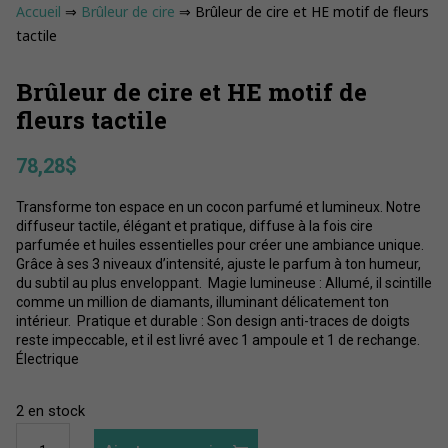
Accueil
⇒
Brûleur de cire
⇒ Brûleur de cire et HE motif de fleurs
tactile
Brûleur de cire et HE motif de
fleurs tactile
78,28
$
Transforme ton espace en un cocon parfumé et lumineux. Notre
diffuseur tactile, élégant et pratique, diffuse à la fois cire
parfumée et huiles essentielles pour créer une ambiance unique.
Grâce à ses 3 niveaux d’intensité, ajuste le parfum à ton humeur,
du subtil au plus enveloppant. Magie lumineuse : Allumé, il scintille
comme un million de diamants, illuminant délicatement ton
intérieur. Pratique et durable : Son design anti-traces de doigts
reste impeccable, et il est livré avec 1 ampoule et 1 de rechange.
Électrique
2 en stock
quantité