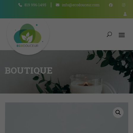
819 996-1495
info@ecodouceur.com
BOUTIQUE