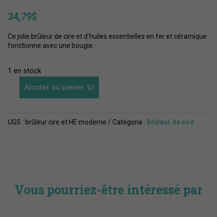
34,79
$
Ce jolie brûleur de cire et d'huiles essentielles en fer et céramique
fonctionne avec une bougie.
1 en stock
Ajouter au panier
quantité
de
Brûleur
UGS :
brûleur cire et HE moderne
Catégorie :
Brûleur de cire
de
cire
et
d'huiles
essentielles
moderne
Vous pourriez-être intéressé par
noir