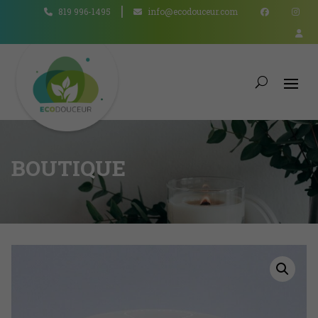
819 996-1495
info@ecodouceur.com
BOUTIQUE