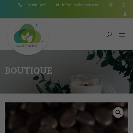
819 996-1495
info@ecodouceur.com
BOUTIQUE