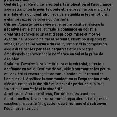
Oeil du tigre
: Renforce la
volonté, la motivation et l’assurance,
aide à surmonter la
peur, le doute et le stress,
favorise la
clarté
mentale et la concentration et
aide à
équilibrer les émotions
,
évitant les excès de colère ou d’anxiété.
Citrine
: Apporte
joie de vivre et énergie positive,
éloigne la
négativité et le stress, s
timule la
confiance en soi et la
créativité et
favorise un
état d’esprit optimiste et motivé.
Aventurine
: Apporte
calme et sérénité
, idéale pour apaiser le
stress, favorise l’
ouverture du cœur
, l’amour et la compassion,
aide à
dissiper les pensées négatives
et les blocages
émotionnels et encourage la
confiance en soi et la prise de
décision.
Sodalite
: Favorise la
paix intérieure
et la
sérénité
, stimule la
confiance en soi
et l’
estime de soi
, aide à
surmonter les peurs
et l’anxiété
et encourage la
communication et l’expression.
Lapis lazuli
: Améliore la
communication et l’expression orale
,
aide à surmonter la
timidité et la peur de parler en public
et
favorise
l’honnêteté et la sincérité.
Améthyste
: Apaise le
stress, l’anxiété et les tensions
émotionnelles
, favorise un
sommeil réparateur
et éloigne les
cauchemars et aide à la
gestion des émotions et à retrouver
l’équilibre intérieur.