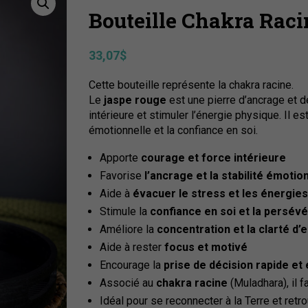
Bouteille Chakra Raci
33,07
$
Cette bouteille représente la chakra racine.
Le
jaspe rouge
est une pierre d’ancrage et de
intérieure et stimuler l’énergie physique. Il es
émotionnelle et la confiance en soi.
Apporte
courage et force intérieure
Favorise
l’ancrage et la stabilité émotio
Aide à
évacuer le stress et les énergie
Stimule la
confiance en soi et la persév
Améliore la
concentration et la clarté d’e
Aide à rester
focus et motivé
Encourage la
prise de décision rapide et 
Associé au
chakra racine
(Muladhara), il f
Idéal pour se reconnecter à la Terre et retro