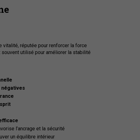
ne
 vitalité, réputée pour renforcer la force
t souvent utilisé pour améliorer la stabilité
nnelle
s négatives
érance
sprit
efficace
avorise l’ancrage et la sécurité
uver un équilibre intérieur