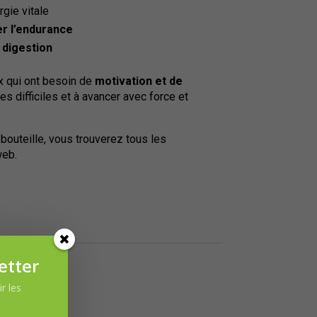
rgie vitale
er l’endurance
 digestion
x qui ont besoin de
motivation et de
des difficiles et à avancer avec force et
 bouteille, vous trouverez tous les
web.
ra
etter
r les
.