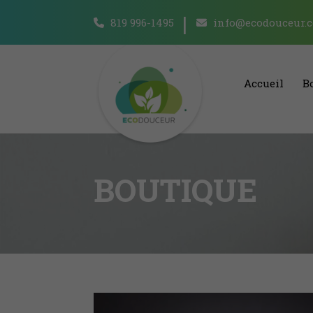
819 996-1495
info@ecodouceur.
Accueil
B
BOUTIQUE