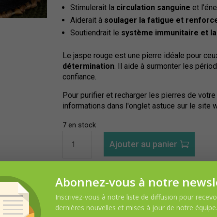
Stimulerait la
circulation sanguine
et l’éne
Aiderait à
soulager la fatigue et renforc
Soutiendrait le
système immunitaire et la
Le jaspe rouge est une pierre idéale pour ceu
détermination
. Il aide à surmonter les pério
confiance.
Pour purifier et recharger les pierres de votre
informations dans l'onglet astuce sur le site 
7 en stock
quantité
Ajouter au panier
de
Bouteille
Chakra
UGS :
bouteille racine
Catégorie :
Collection chak
Abonnez-vous à notre newsl
Racine
Inscrivez-vous à notre liste de diffusion pour recevoi
dernières nouvelles et mises à jour de notre équipe