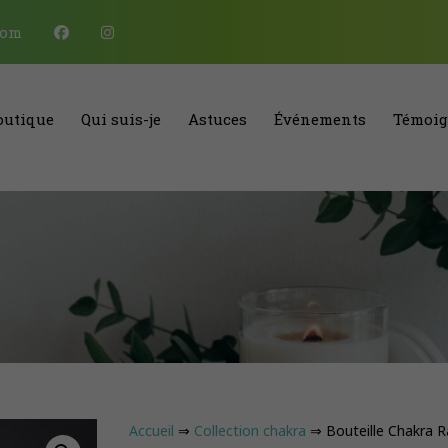
com
outique
Qui suis-je
Astuces
Événements
Témoig
Accueil
⇒
Collection chakra
⇒ Bouteille Chakra R