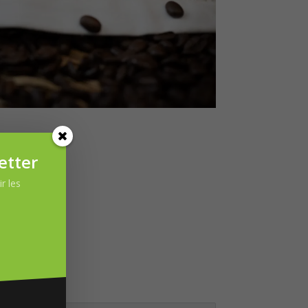
etter
r les
.