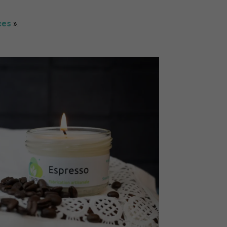
ces
».