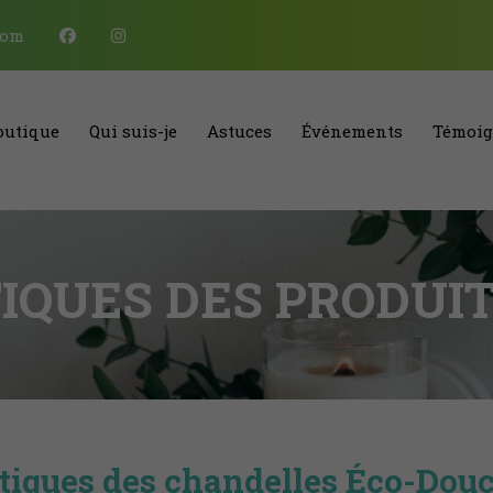
com
outique
Qui suis-je
Astuces
Événements
Témoig
IQUES DES PRODUI
stiques des chandelles Éco-Dou