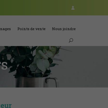
nages
Points de vente
Nous joindre
TS
ceur