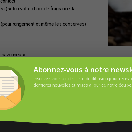
 contact
s (selon votre choix de fragrance, la
e (pour rangement et même les conserves)
de savonneuse
Abonnez-vous à notre newsl
Inscrivez-vous à notre liste de diffusion pour recevoi
dernières nouvelles et mises à jour de notre équipe
DEMANDE D’INFORMATION
Nom