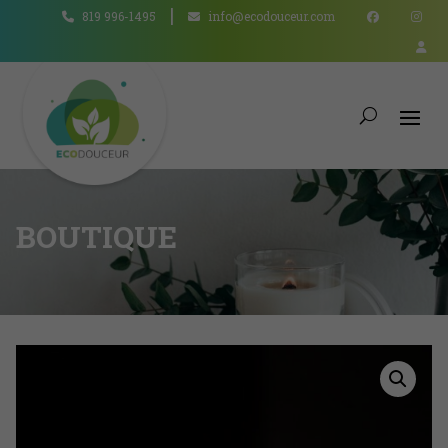
819 996-1495
info@ecodouceur.com
BOUTIQUE