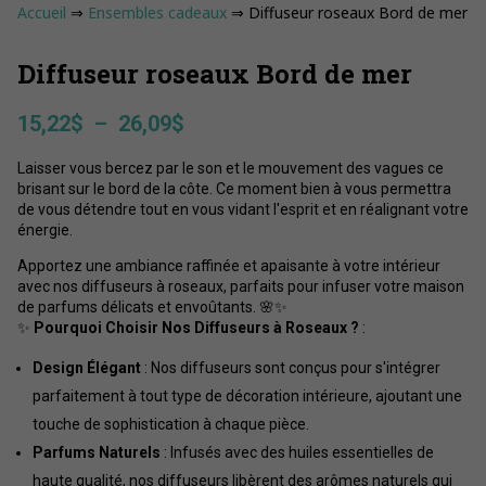
Accueil
⇒
Ensembles cadeaux
⇒ Diffuseur roseaux Bord de mer
Diffuseur roseaux Bord de mer
Plage
15,22
$
–
26,09
$
de
Laisser vous bercez par le son et le mouvement des vagues ce
prix :
brisant sur le bord de la côte. Ce moment bien à vous permettra
15,22$
de vous détendre tout en vous vidant l'esprit et en réalignant votre
à
énergie.
26,09$
Apportez une ambiance raffinée et apaisante à votre intérieur
avec nos diffuseurs à roseaux, parfaits pour infuser votre maison
de parfums délicats et envoûtants. 🌸✨
✨
Pourquoi Choisir Nos Diffuseurs à Roseaux ?
:
Design Élégant
: Nos diffuseurs sont conçus pour s'intégrer
parfaitement à tout type de décoration intérieure, ajoutant une
touche de sophistication à chaque pièce.
Parfums Naturels
: Infusés avec des huiles essentielles de
haute qualité, nos diffuseurs libèrent des arômes naturels qui