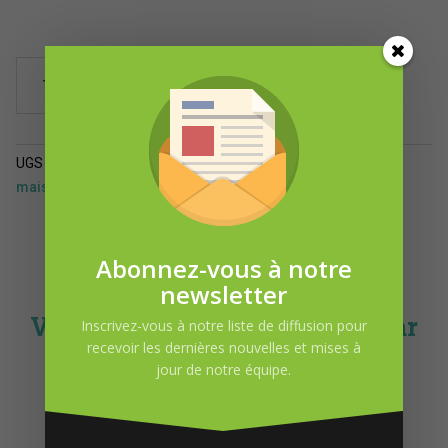
quantité
Ajouter au panier
de
Diffuseur
roseaux
Bord
UGS :
ND
Catégories :
Ensembles cadeaux
,
Produits pour la
de
maison
mer
Abonnez-vous à notre
newsletter
Vous pourriez-être intéressé par
Inscrivez-vous à notre liste de diffusion pour
recevoir les dernières nouvelles et mises à
jour de notre équipe.