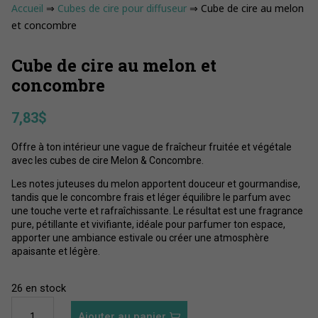
Accueil
⇒
Cubes de cire pour diffuseur
⇒ Cube de cire au melon
et concombre
Cube de cire au melon et
concombre
7,83
$
Offre à ton intérieur une vague de fraîcheur fruitée et végétale
avec les cubes de cire Melon & Concombre.
Les notes juteuses du melon apportent douceur et gourmandise,
tandis que le concombre frais et léger équilibre le parfum avec
une touche verte et rafraîchissante. Le résultat est une fragrance
pure, pétillante et vivifiante, idéale pour parfumer ton espace,
apporter une ambiance estivale ou créer une atmosphère
apaisante et légère.
26 en stock
quantité
Ajouter au panier