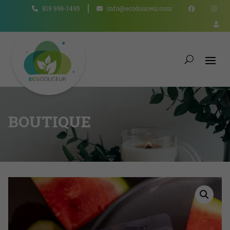
819 996-1495
info@ecodouceur.com
BOUTIQUE